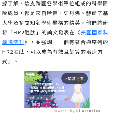
據了解，這支跨國各學術單位組成的科學團
隊成員，都是來自哈佛、史丹佛、赫爾辛基
大學及多間知名學術機構的精英，他們將研
發「HR2胜肽」的論文發表在《
美國國家科
學院院刊
》，並強調「一個有著合適序列的
HR2胜肽，可以成為有效且划算的治療方
式」。
閱讀文章
arrow_forward_ios
Powered by 
GliaStudios