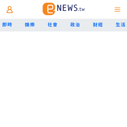
即時
娛樂
社會
政治
財經
生活