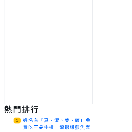
熱門排行
姓名有「真、淑、美、麗」免
1
費吃王品牛排 龍蝦嫩煎魚套