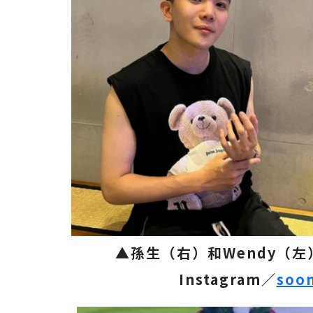
▲孫生（右）和Wendy（
Instagram／
soo