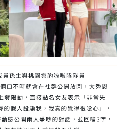
」成員孫生與桃園雲豹啦啦隊隊員
小倆口不時就會在社群公開放閃，大秀恩
G上發限動，直接點名女友表示「非常失
妳的假人設騙我，我真的覺得很噁心」，
限時動態公開兩人爭吵的對話，並回嗆3字，