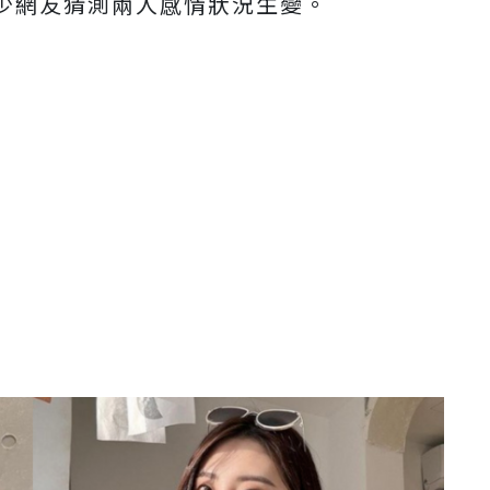
少網友猜測兩人感情狀況生變。