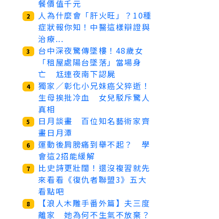
餐價值千元
人為什麼會「肝火旺」？10種
2
症狀報你知！中醫這樣辯證與
治療...
台中深夜驚傳墜樓！48歲女
3
「租屋處陽台墜落」當場身
亡 尪連夜南下認屍
獨家／彰化小兄妹癌父猝逝！
4
生母挨批冷血 女兒駁斥驚人
真相
日月談畫 百位知名藝術家齊
5
畫日月潭
運動後肩膀痛到舉不起？ 學
6
會這2招能緩解
比史詩更壯闊！還沒複習就先
7
來看看《復仇者聯盟3》五大
看點吧
【浪人木雕手番外篇】夫三度
8
離家 她為何不生氣不放棄？