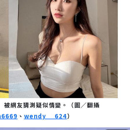
左）被網友猜測疑似情變。（圖／翻攝
n6669
、
wendy__624
）