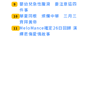
嬰幼兒急性腹瀉 要注意這四
9
件事
華夏同根 燦爛中華 三月三
10
齊拜黃帝
MeloMance確定26日回歸 演
11
繹悲傷愛情故事