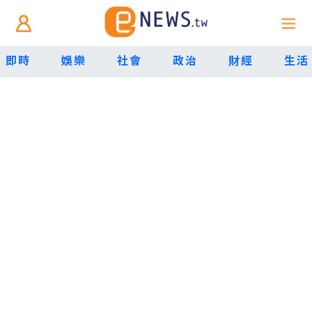
即時
娛樂
社會
政治
財經
生活