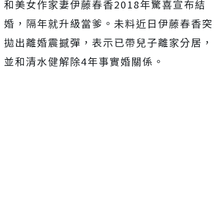
和美女作家妻伊藤春香2018年驚喜宣布結
婚，隔年就升級當爹。未料近日伊藤春香突
拋出離婚震撼彈，表示已帶兒子離家分居，
並和清水健解除4年事實婚關係。