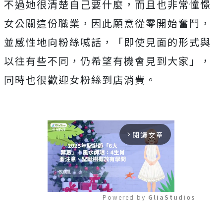
不過她很清楚自己要什麼，而且也非常憧憬
女公關這份職業，因此願意從零開始奮鬥，
並感性地向粉絲喊話，「即使見面的形式與
以往有些不同，仍希望有機會見到大家」，
同時也很歡迎女粉絲到店消費。
閱讀文章
arrow_forward_ios
Powered by 
GliaStudios