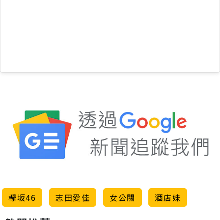
欅坂46
志田愛佳
女公關
酒店妹