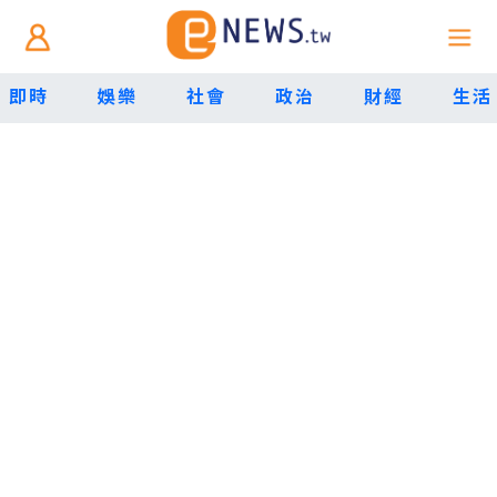
即時
娛樂
社會
政治
財經
生活