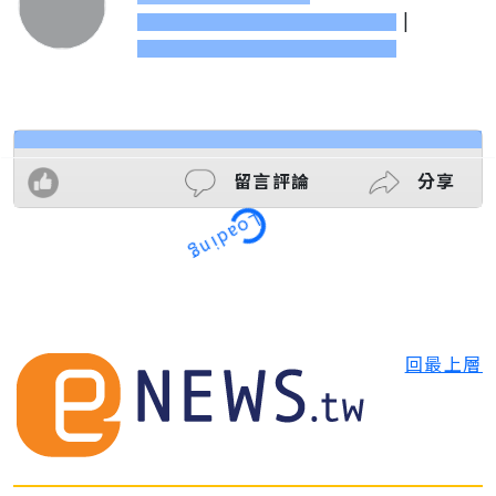
|
留言評論
分享
Loading
回最上層