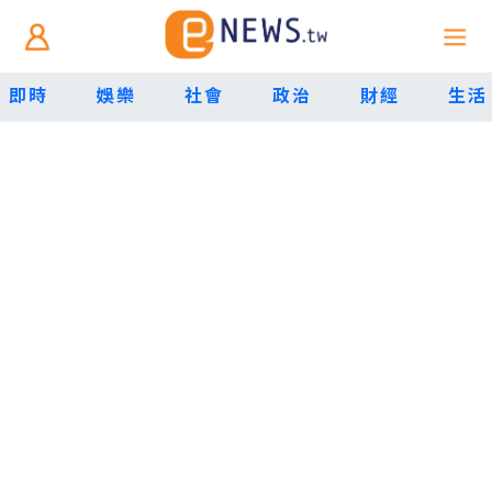
即時
娛樂
社會
政治
財經
生活