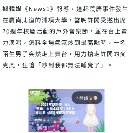
據韓媒《News1》報導，這起荒唐事件發生
在慶尚北道的浦項大學，當晚許閣受邀出席
70週年校慶活動的戶外音樂節，並在台上賣
力演唱，怎料全場氣氛炒到最高點時，一名
陌生男子突然走上舞台，用力搶走許閣的麥
克風，狂嗆「吵到我都無法睡覺了」。
閱讀文章
arrow_forward_ios