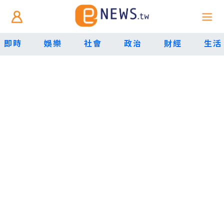
即時
娛樂
社會
政治
財經
生活