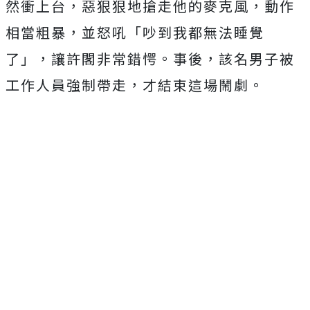
然衝上台，惡狠狠地搶走他的麥克風，動作
相當粗暴，並怒吼「吵到我都無法睡覺
了」，讓許閣非常錯愕。事後，該名男子被
工作人員強制帶走，才結束這場鬧劇。