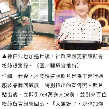
▲神田沙也加過世後，社群突然更新讓所有
粉絲很驚訝。（圖／翻攝自推特）
仔細一看後，才發現這張照片是為了進行她
服裝品牌回顧展，特別釋出的宣傳照。照片
貼出後，立即引來
4
萬多人按讚、並引來百位
粉絲留言紛紛回應，「太驚訝了，沙也加你