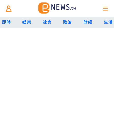
即時
娛樂
社會
政治
財經
生活