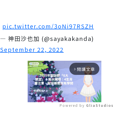
pic.twitter.com/3oNi97RSZH
— 神田沙也加 (@sayakakanda)
September 22, 2022
閱讀文章
arrow_forward_ios
Powered by 
GliaStudios
Mute