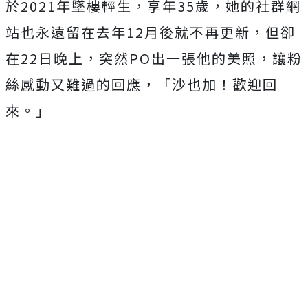
於
2021
年墜樓輕生，享年
35
歲，她的社群網
站也永遠留在去年
12
月後就不再更新，但卻
在
22
日晚上，突然
PO
出一張他的美照，讓粉
絲感動又難過的回應，「沙也加！歡迎回
來。」