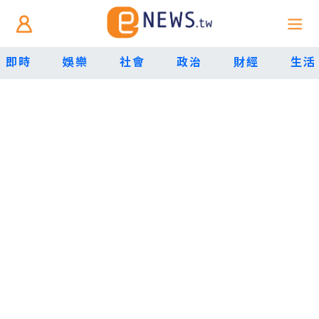
即時
娛樂
社會
政治
財經
生活