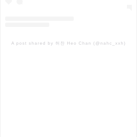
A post shared by 허찬 Heo Chan (@nahc_xxh)