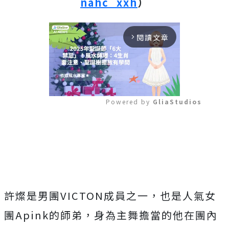
nahc_xxh
）
閱讀文章
arrow_forward_ios
Powered by 
GliaStudios
Mute
許燦是男團VICTON成員之一，也是人氣女
團Apink的師弟，身為主舞擔當的他在團內