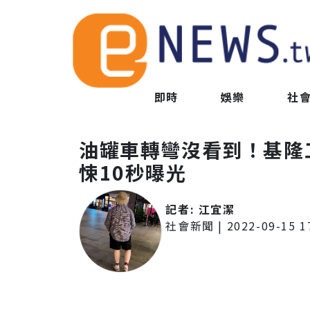
即時
娛樂
社
油罐車轉彎沒看到！基隆
悚10秒曝光
記者:
江宜潔
社會新聞
|
2022-09-15 1