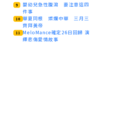
嬰幼兒急性腹瀉 要注意這四
9
件事
華夏同根 燦爛中華 三月三
10
齊拜黃帝
MeloMance確定26日回歸 演
11
繹悲傷愛情故事