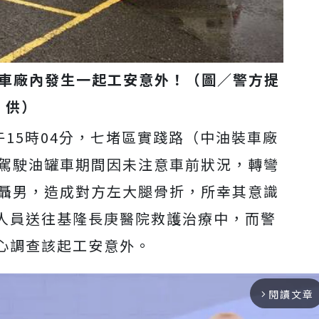
車廠內發生一起工安意外！（圖／警方提
供）
午15時04分，七堵區實踐路（中油裝車廠
在駕駛油罐車期間因未注意車前狀況，轉彎
歲聶男，造成對方左大腿骨折，所幸其意識
人員送往基隆長庚醫院救護治療中，而警
心調查該起工安意外。
閱讀文章
arrow_forward_ios