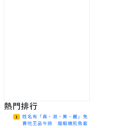
熱門排行
姓名有「真、淑、美、麗」免
1
費吃王品牛排 龍蝦嫩煎魚套