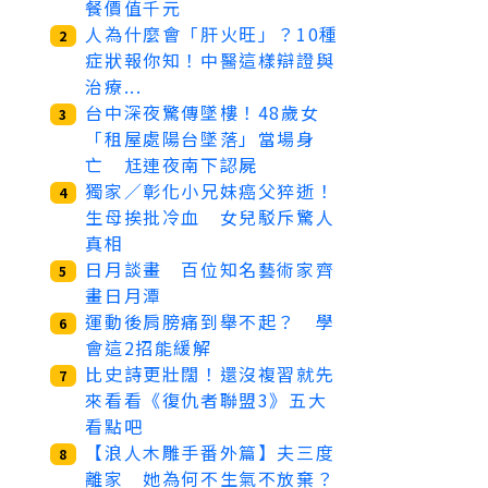
餐價值千元
人為什麼會「肝火旺」？10種
2
症狀報你知！中醫這樣辯證與
治療...
台中深夜驚傳墜樓！48歲女
3
「租屋處陽台墜落」當場身
亡 尪連夜南下認屍
獨家／彰化小兄妹癌父猝逝！
4
生母挨批冷血 女兒駁斥驚人
真相
日月談畫 百位知名藝術家齊
5
畫日月潭
運動後肩膀痛到舉不起？ 學
6
會這2招能緩解
比史詩更壯闊！還沒複習就先
7
來看看《復仇者聯盟3》五大
看點吧
【浪人木雕手番外篇】夫三度
8
離家 她為何不生氣不放棄？