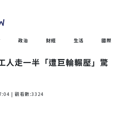
會
政治
財經
生活
國際
工人走一半「遭巨輪輾壓」驚
7:04
| 觀看數:
3324