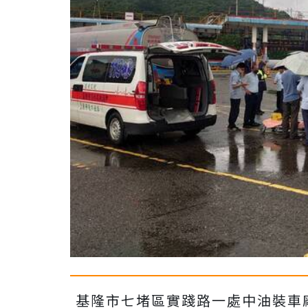
基隆市七堵區實踐路一處中油裝車