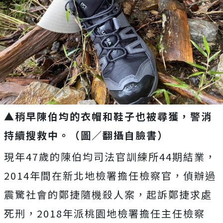
▲稍早陳伯均的衣帽和鞋子也被尋獲，警消
持續搜救中。（圖／翻攝自臉書）
現年47歲的陳伯均司法官訓練所44期結業，
2014年間在新北地檢署擔任檢察官，偵辦過
震驚社會的鄭捷隨機殺人案，起訴鄭捷求處
死刑，2018年派桃園地檢署擔任主任檢察