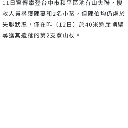
11日驚傳攀登台中市和平區池有山失聯，搜
救人員尋獲陳妻和2名小孩，但陳伯均仍處於
失聯狀態，僅在昨（12日）於40米懸崖峭壁
尋獲其遺落的第2支登山杖。