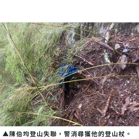
▲陳伯均登山失聯，警消尋獲他的登山杖。