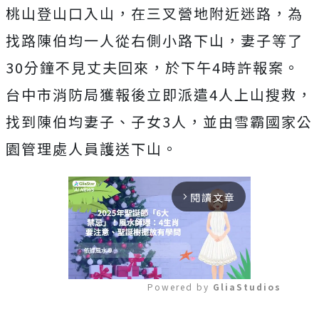
桃山登山口入山，在三叉營地附近迷路，為
找路陳伯均一人從右側小路下山，妻子等了
30分鐘不見丈夫回來，於下午4時許報案。
台中市消防局獲報後立即派遣4人上山搜救，
找到陳伯均妻子、子女3人，並由雪霸國家公
園管理處人員護送下山。
閱讀文章
arrow_forward_ios
Powered by 
GliaStudios