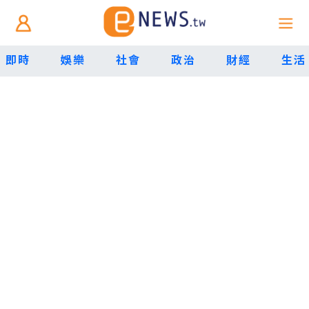
即時
娛樂
社會
政治
財經
生活