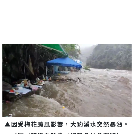
▲因受梅花颱風影響，大豹溪水突然暴漲。