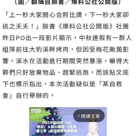
（圖／翻攝自臉書／爆料公社公開版）
「上一秒大家開心合照比讚，下一秒大家卻
逃之夭夭！」臉書《爆料公社公開版》社團
昨日PO出一段影片顯示，中秋連假有一群人
組隊前往大豹溪畔烤肉，但因受梅花颱風影
響，溪水在活動進行期間突然暴漲，嚇得大
夥們只好放棄物品、趕緊逃跑，而該貼文底
下也標示指出，本次活動疑似是「某自救
會」自行舉辦的。
閱讀文章
arrow_forward_ios