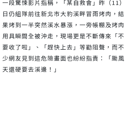
一段驚悚影片指稱，「某自救會」昨（11）
日仍組隊前往新北市大豹溪畔冒雨烤肉，結
果烤到一半突然溪水暴漲，一旁帳棚及烤肉
用具瞬間全被沖走，現場更是不斷傳來「不
要收了啦」、「趕快上去」等勸阻聲，而不
少網友見到這危險畫面也紛紛指責：「颱風
天還硬要去溪邊！」