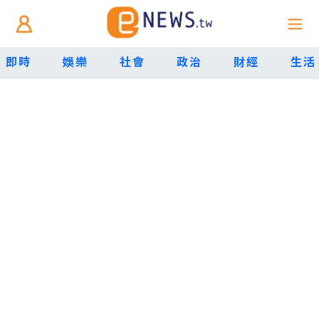
即時
娛樂
社會
政治
財經
生活