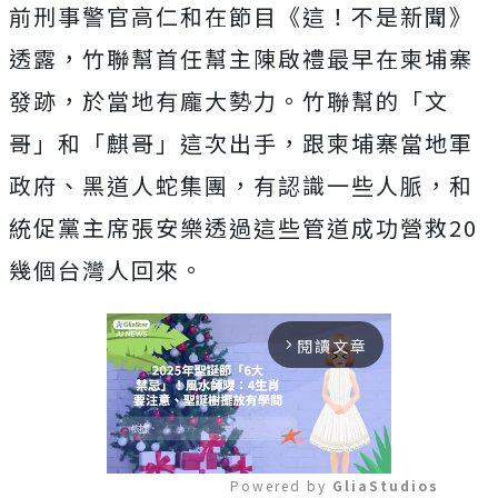
前刑事警官高仁和在節目《這！不是新聞》
透露，竹聯幫首任幫主陳啟禮最早在柬埔寨
發跡，於當地有龐大勢力。竹聯幫的「文
哥」和「麒哥」這次出手，跟柬埔寨當地軍
政府、黑道人蛇集團，有認識一些人脈，和
統促黨主席張安樂透過這些管道成功營救20
幾個台灣人回來。
閱讀文章
arrow_forward_ios
Powered by 
GliaStudios