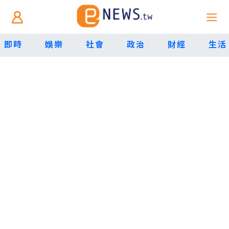
即時
娛樂
社會
政治
財經
生活