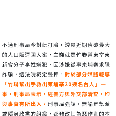
Mute
不過刑事局今對此打臉，透露近期偵破最大
的人口販運國人案，主嫌就是竹聯幫東堂東
新會分子李姓嫌犯，因涉嫌從事柬埔寨求職
詐騙，遭法院裁定聲押，
對於部分媒體報導
「竹聯幫出手救出柬埔寨20幾名台人」一
事，刑事局表示，經警方與外交部清查，均
與事實有所出入。
刑事局強調，無論是幫派
或隱身政黨的組織，都難改其為惡作亂的本