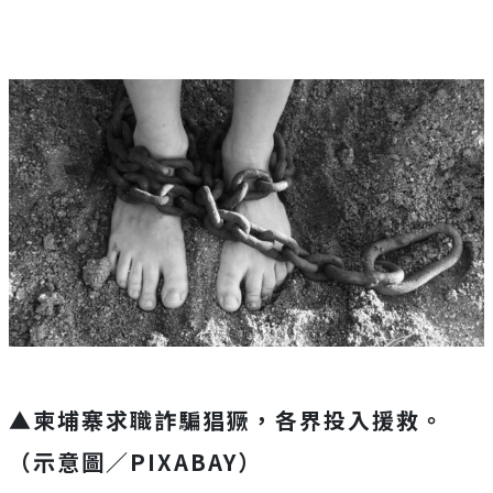
▲柬埔寨求職詐騙猖獗，各界投入援救。
（示意圖／PIXABAY）