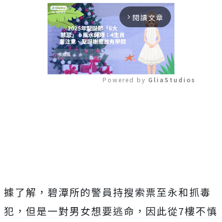
閱讀文章
arrow_forward_ios
Powered by 
GliaStudios
Mute
據了解，碧潭所的警員持搜索票至永和抓毒
犯，但是一對男女想要逃命，因此從7樓不慎