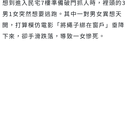
想到進入民宅7樓準備破門抓人時，裡頭的3
男1女突然想要逃跑。其中一對男女異想天
開，打算模仿電影「將繩子綁在窗戶」垂降
下來，卻手滑跌落，導致一女慘死。