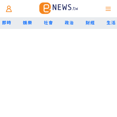
即時
娛樂
社會
政治
財經
生活