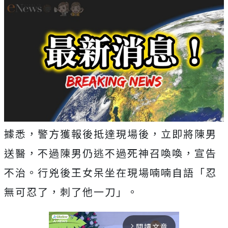
據悉，警方獲報後抵達現場後，立即將陳男
送醫，不過陳男仍逃不過死神召喚喚，宣告
不治。行兇後王女呆坐在現場喃喃自語「忍
無可忍了，刺了他一刀」。
閱讀文章
arrow_forward_ios