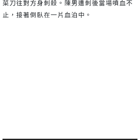
菜刀往對方身刺殺。陳男遭刺後當場噴血不
止，接著倒臥在一片血泊中。