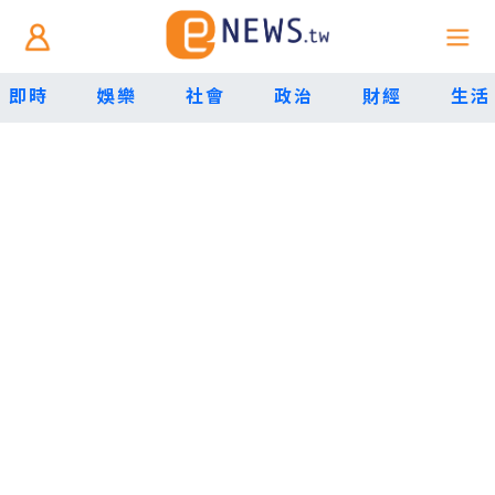
即時
娛樂
社會
政治
財經
生活