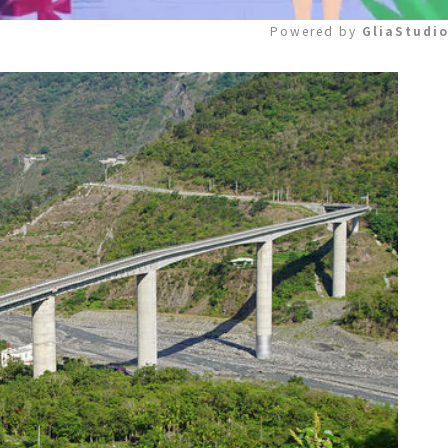
Powered by 
GliaStudi
Mute