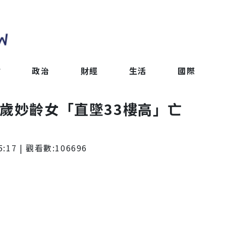
會
政治
財經
生活
國際
1歲妙齡女「直墜33樓高」亡
5:17
| 觀看數:
106696