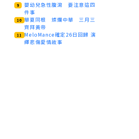
嬰幼兒急性腹瀉 要注意這四
9
件事
華夏同根 燦爛中華 三月三
10
齊拜黃帝
MeloMance確定26日回歸 演
11
繹悲傷愛情故事