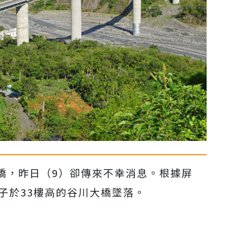
橋，昨日（9）卻傳來不幸消息。根據屏
子於33樓高的谷川大橋墜落。