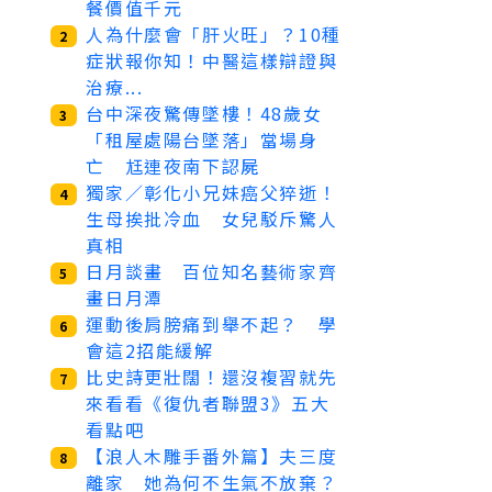
餐價值千元
人為什麼會「肝火旺」？10種
2
症狀報你知！中醫這樣辯證與
治療...
台中深夜驚傳墜樓！48歲女
3
「租屋處陽台墜落」當場身
亡 尪連夜南下認屍
獨家／彰化小兄妹癌父猝逝！
4
生母挨批冷血 女兒駁斥驚人
真相
日月談畫 百位知名藝術家齊
5
畫日月潭
運動後肩膀痛到舉不起？ 學
6
會這2招能緩解
比史詩更壯闊！還沒複習就先
7
來看看《復仇者聯盟3》五大
看點吧
【浪人木雕手番外篇】夫三度
8
離家 她為何不生氣不放棄？