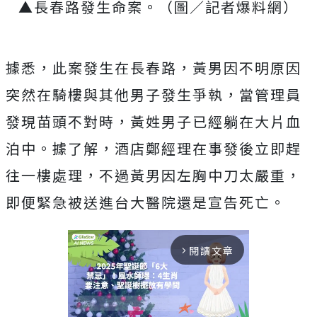
▲長春路發生命案。（圖／記者爆料網）
據悉，此案發生在長春路，黃男因不明原因
突然在騎樓與其他男子發生爭執，當管理員
發現苗頭不對時，黃姓男子已經躺在大片血
泊中。據了解，酒店鄭經理在事發後立即趕
往一樓處理，不過黃男因左胸中刀太嚴重，
即便緊急被送進台大醫院還是宣告死亡。
閱讀文章
arrow_forward_ios