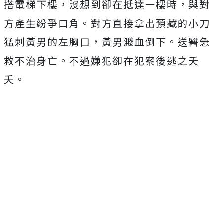
搭電梯下樓，沒想到卻在抵達一樓時，與對
方產生紛爭口角。對方直接拿出預藏的小刀
猛刺黃男的左胸口，黃男濺血倒下。送醫急
救不治身亡。不過嫌犯卻在犯案後逃之夭
夭。