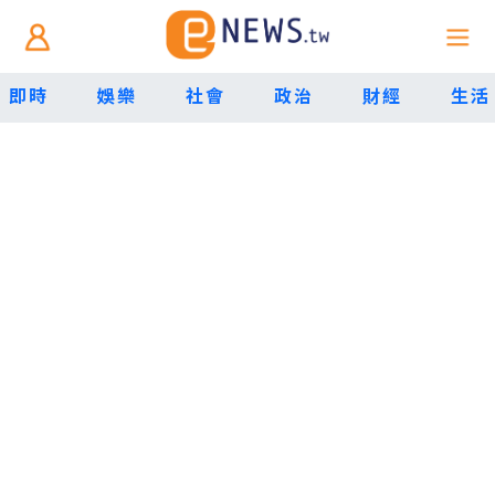
即時
娛樂
社會
政治
財經
生活