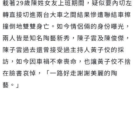
載著29歲陳姓女友上班期間，疑似要內切左
轉直接切進兩台大車之間結果慘遭聯結車擦
撞倒地雙雙身亡。如今情侶倆的身份曝光，
兩人皆是知名陶藝新秀，陳子雲及陳俊傑，
陳子雲過去還曾接受過主持人黃子佼的採
訪，如今因車禍不幸喪命，也讓黃子佼不捨
在臉書哀悼，「一路好走謝謝美麗的陶
藝。」