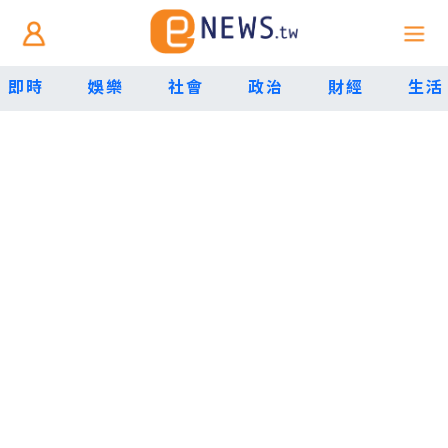
即時
娛樂
社會
政治
財經
生活