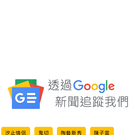
汐止情侶
鬼切
陶藝新秀
陳子雲