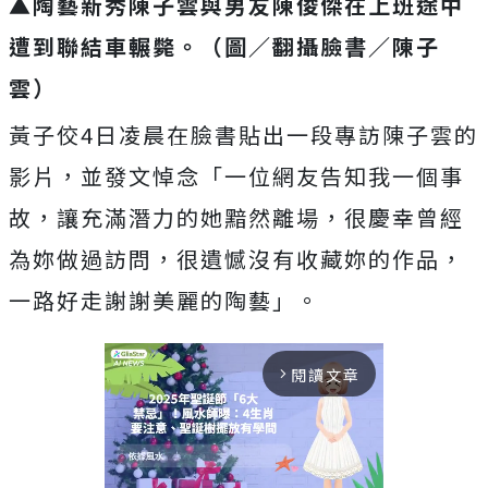
▲陶藝新秀陳子雲與男友陳俊傑在上班途中
遭到聯結車輾斃。
（圖／翻攝臉書／陳子
雲）
黃子佼4日凌晨在臉書貼出一段專訪陳子雲的
影片，並發文悼念「一位網友告知我一個事
故，讓充滿潛力的她黯然離場，很慶幸曾經
為妳做過訪問，很遺憾沒有收藏妳的作品，
一路好走謝謝美麗的陶藝」。
閱讀文章
arrow_forward_ios