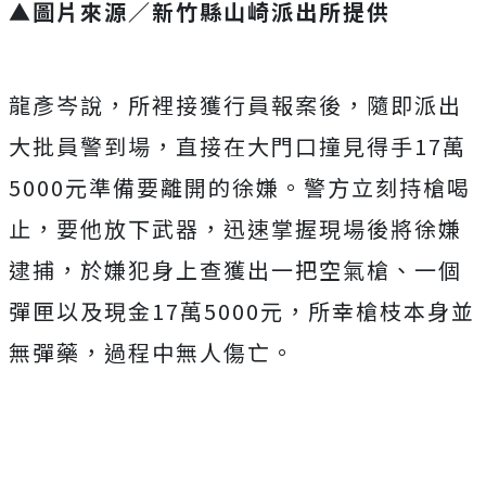
▲圖片來源／新竹縣山崎派出所提供
龍彥岑說，所裡接獲行員報案後，隨即派出
大批員警到場，直接在大門口撞見得手17萬
5000元準備要離開的徐嫌。
警方立刻持槍喝
止，要他放下武器，迅速掌握現場後將徐嫌
逮捕，於嫌犯身上查獲出一把空氣槍、一個
彈匣以及現金
17
萬
5000
元，所幸槍枝本身並
無彈藥，過程中無人傷亡
。