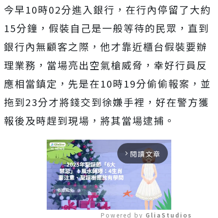
今早10時02分進入銀行，在行內停留了大約
15分鐘，假裝自己是一般等待的民眾，直到
銀行內無顧客之際，他才靠近櫃台假裝要辦
理業務，當場亮出空氣槍威脅，幸好行員反
應相當鎮定，先是在10時19分偷偷報案，並
拖到23分才將錢交到徐嫌手裡，好在警方獲
報後及時趕到現場，將其當場逮捕。
閱讀文章
arrow_forward_ios
Powered by 
GliaStudios