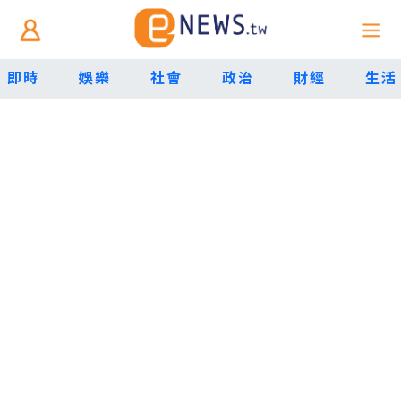
即時
娛樂
社會
政治
財經
生活