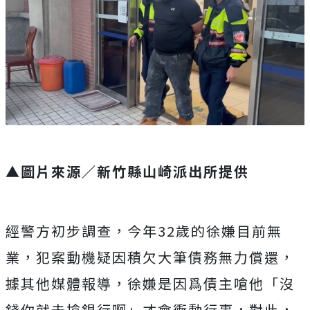
▲圖片來源／新竹縣山崎派出所提供
經警方初步調查，今年32歲的
徐嫌目前無
業，犯案動機疑因積欠大筆債務無力償還，
據其他媒體報導，徐嫌是因爲債主嗆他「沒
錢你就去搶銀行啊」才會衝動行事，對此，