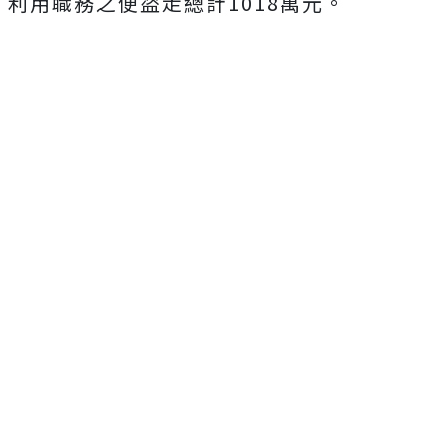
利用職務之便盜走總計1018萬元。