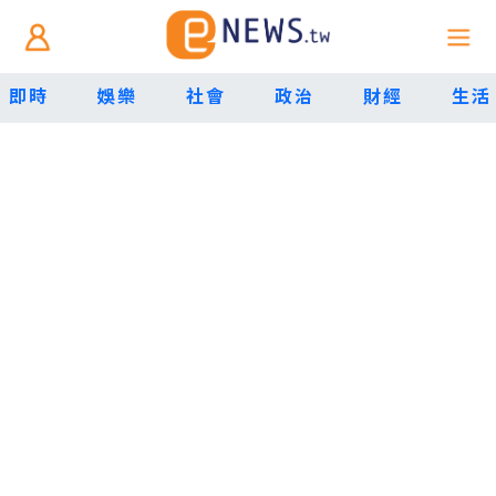
即時
娛樂
社會
政治
財經
生活