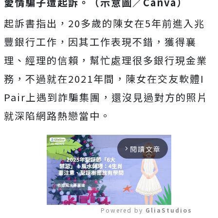
愛情騙子遭起訴。（示意圖／Canva）
起訴書指出，20多歲的陳女在5年前進入兆
豐銀行工作，因其工作表現不錯，獲得襄
理、經理的信賴，幫忙處理很多銀行現金業
務，不過就在2021年間，陳女在交友軟體I
Pair上遇到詐騙集團，還沒見過對方的照片
就深陷網路熱戀當中。
閱讀文章
arrow_forward_ios
Powered by 
GliaStudios