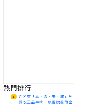
熱門排行
姓名有「真、淑、美、麗」免
1
費吃王品牛排 龍蝦嫩煎魚套