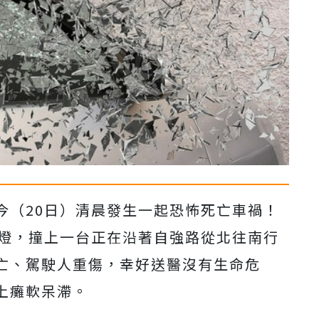
今（
20
日）清晨發生一起恐怖死亡車禍！
燈，撞上一台正在沿著自強路從北往南行
亡、駕駛人重傷，幸好送醫沒有生命危
上癱軟呆滯。