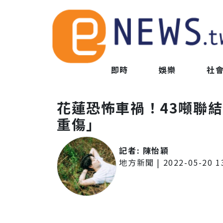
即時
娛樂
社
花蓮恐怖車禍！43噸聯
重傷」
記者:
陳怡穎
地方新聞
|
2022-05-20 1