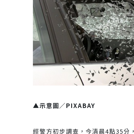
▲示意圖／PIXABAY
經警方初步調查，今清晨
4
點
35
分