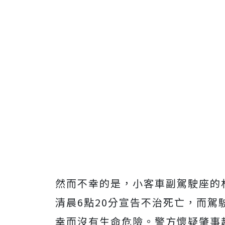
然而不幸的是，小客車副駕駛座的
清晨
6
點
20
分宣告不治死亡，而駕
幸而沒有生命危險。警方懷疑肇事