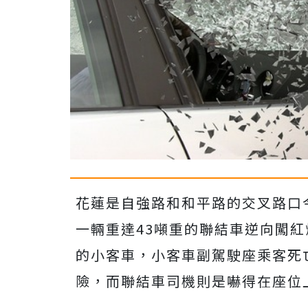
花蓮是自強路和和平路的交叉路口
一輛重達
43
噸重的聯結車逆向闖紅
的小客車，小客車副駕駛座乘客死
險，而聯結車司機則是嚇得在座位