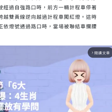
駛經過自強路口時，前方一輛計程車停著
跨越雙黃線逆向越過計程車闖紅燈。這時
正依燈號通過路口時，當場被聯結車攔腰
閱讀文章
arrow_forward_ios