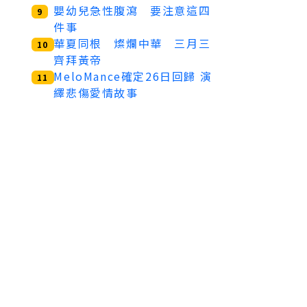
嬰幼兒急性腹瀉 要注意這四
9
件事
華夏同根 燦爛中華 三月三
10
齊拜黃帝
MeloMance確定26日回歸 演
11
繹悲傷愛情故事