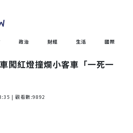
會
政治
財經
生活
國際
結車闖紅燈撞爛小客車「一死一
3:35
| 觀看數:
9892