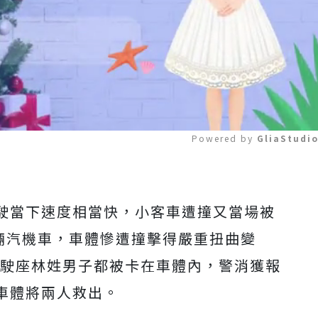
Powered by 
GliaStudi
Mute
駛當下速度相當快，小客車遭撞又當場被
輛汽機車，車體慘遭撞擊得嚴重扭曲變
駛座林姓男子都被卡在車體內，警消獲報
車體將兩人救出。