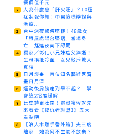
餐價值千元
人為什麼會「肝火旺」？10種
2
症狀報你知！中醫這樣辯證與
治療...
台中深夜驚傳墜樓！48歲女
3
「租屋處陽台墜落」當場身
亡 尪連夜南下認屍
獨家／彰化小兄妹癌父猝逝！
4
生母挨批冷血 女兒駁斥驚人
真相
日月談畫 百位知名藝術家齊
5
畫日月潭
運動後肩膀痛到舉不起？ 學
6
會這2招能緩解
比史詩更壯闊！還沒複習就先
7
來看看《復仇者聯盟3》五大
看點吧
【浪人木雕手番外篇】夫三度
8
離家 她為何不生氣不放棄？