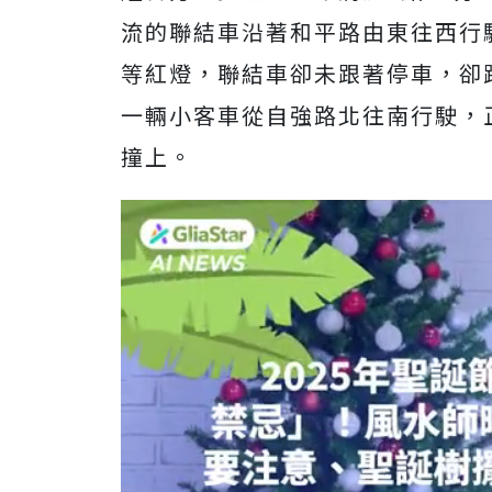
流的聯結車沿著和平路由東往西行
等紅燈，聯結車卻未跟著停車，卻
一輛小客車從自強路北往南行駛，
撞上。