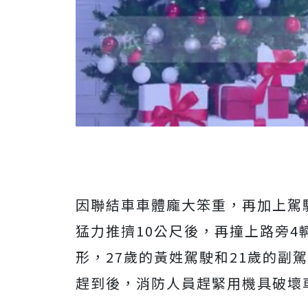
因聯結車車體龐大笨重，再加上駕
猛力推擠
10
公尺後，再撞上路旁
4
形，
27
歲的黃姓駕駛和
21
歲的副駕
趕到後，消防人員趕緊用機具破壞