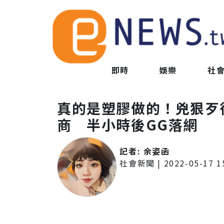
即時
娛樂
社
真的是塑膠做的！兇狠歹
商 半小時後GG落網
記者:
余姿函
社會新聞
|
2022-05-17 1