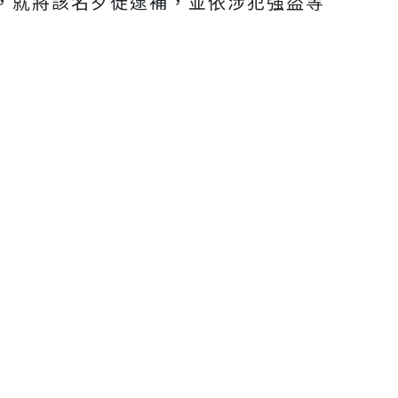
，就將該名歹徒逮補，並依涉犯強盜等