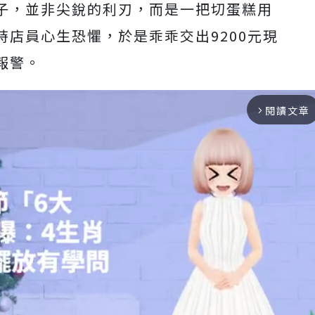
子，並非尖銳的利刃，而是一把切蛋糕用
店員心生恐懼，於是乖乖交出9200元現
報警。
閱讀文章
arrow_forward_ios