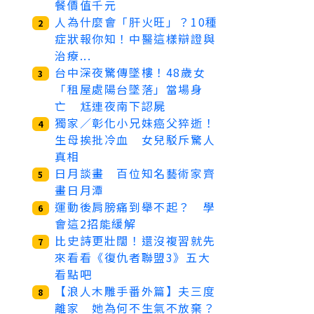
餐價值千元
人為什麼會「肝火旺」？10種
2
症狀報你知！中醫這樣辯證與
治療...
台中深夜驚傳墜樓！48歲女
3
「租屋處陽台墜落」當場身
亡 尪連夜南下認屍
獨家／彰化小兄妹癌父猝逝！
4
生母挨批冷血 女兒駁斥驚人
真相
日月談畫 百位知名藝術家齊
5
畫日月潭
運動後肩膀痛到舉不起？ 學
6
會這2招能緩解
比史詩更壯闊！還沒複習就先
7
來看看《復仇者聯盟3》五大
看點吧
【浪人木雕手番外篇】夫三度
8
離家 她為何不生氣不放棄？