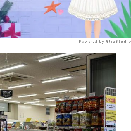
Powered by 
GliaStudi
Mute