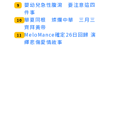
嬰幼兒急性腹瀉 要注意這四
9
件事
華夏同根 燦爛中華 三月三
10
齊拜黃帝
MeloMance確定26日回歸 演
11
繹悲傷愛情故事