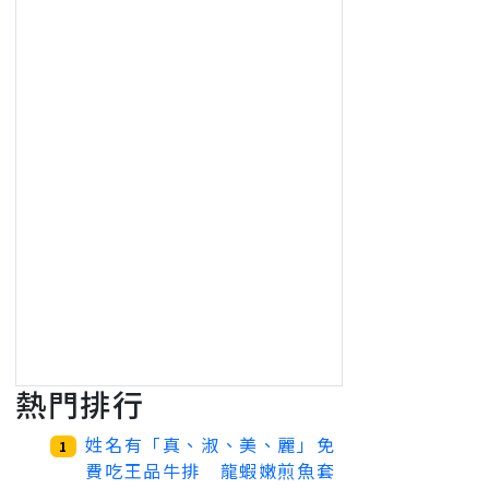
熱門排行
姓名有「真、淑、美、麗」免
1
費吃王品牛排 龍蝦嫩煎魚套