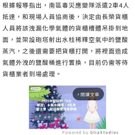
根據報導指出，南區毒災應變隊派遣
2
車
4
人
抵達，和現場人員協商後，決定由長榮貨櫃
人員將該洩漏化學氣體的貨櫃槽體吊掛到地
面，並架設砲塔射出水柱稀釋空氣中的鹽酸
蒸汽，之後還需要把貨櫃打開，將裡面造成
氣體外洩的鹽酸桶進行置換，目前仍需等待
貨櫃業者到場處理。
閱讀文章
arrow_forward_ios
Powered by 
GliaStudios