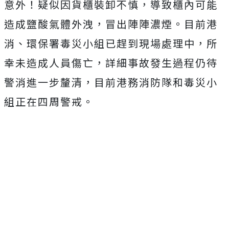
意外！疑似因貨櫃裝卸不慎，導致櫃內可能
造成鹽酸氣體外洩，冒出陣陣濃煙。目前港
消、環保署毒災小組已趕到現場處理中，所
幸未造成人員傷亡，詳細事故發生過程仍待
警消進一步釐清，目前港務消防隊和毒災小
組正在四周警戒。