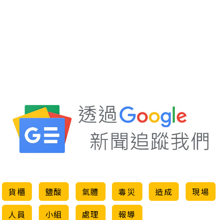
Mute
貨櫃
鹽酸
氣體
毒災
造成
現場
人員
小組
處理
報導