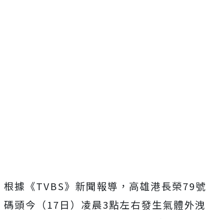
根據《
TVBS
》新聞報導，高雄港長榮
79
號
碼頭今（
17
日）凌晨
3
點左右發生氣體外洩