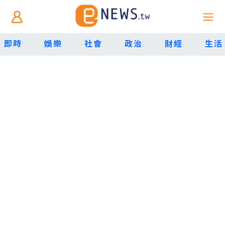
即時
娛樂
社會
政治
財經
生活