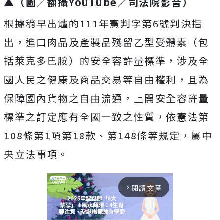
▲（圖／翻攝YouTube／司法院影音）
根據稍早出爐的111年憲判字第6號判決指
出，進口肉品及產製品殘留乙型受體素（包
括萊克多巴胺）的安全容許量標準，涉及全
國人民之健康及商品交易等自由權利，且為
保障國內貨物之自由流通，上開安全容許量
標準之訂定應有全國一致之性質，依憲法第
108條第1項第18款、第148條等規定，屬中
央立法事項。
閱讀文章
arrow_forward_ios