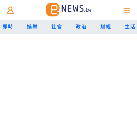
即時
娛樂
社會
政治
財經
生活