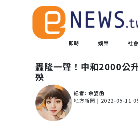
即時
娛樂
社
轟隆一聲！中和2000公
殃
記者:
余姿函
地方新聞
|
2022-05-11 0