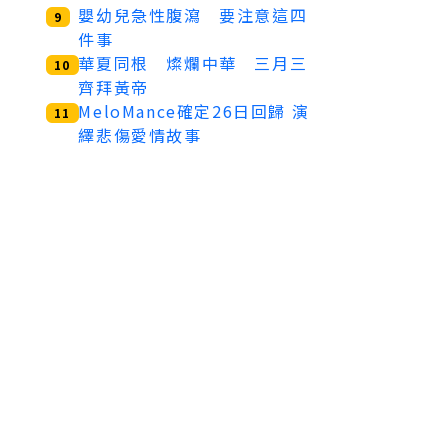
嬰幼兒急性腹瀉 要注意這四
9
件事
華夏同根 燦爛中華 三月三
10
齊拜黃帝
MeloMance確定26日回歸 演
11
繹悲傷愛情故事