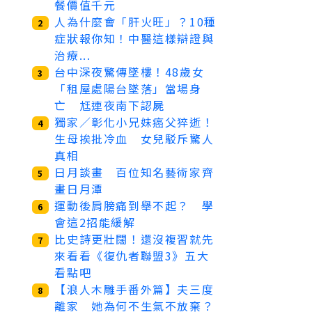
餐價值千元
人為什麼會「肝火旺」？10種
2
症狀報你知！中醫這樣辯證與
治療...
台中深夜驚傳墜樓！48歲女
3
「租屋處陽台墜落」當場身
亡 尪連夜南下認屍
獨家／彰化小兄妹癌父猝逝！
4
生母挨批冷血 女兒駁斥驚人
真相
日月談畫 百位知名藝術家齊
5
畫日月潭
運動後肩膀痛到舉不起？ 學
6
會這2招能緩解
比史詩更壯闊！還沒複習就先
7
來看看《復仇者聯盟3》五大
看點吧
【浪人木雕手番外篇】夫三度
8
離家 她為何不生氣不放棄？