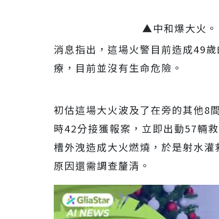
▲中和爆大火。（
消息指出，這場火警目前造成49
療，目前並沒有生命危險。
初估這場大火波及了在旁的其他8間
時42分接獲報案，立即出動57輛
槽外洩造成大火燃燒，於是射水灌
原因還需調查釐清。