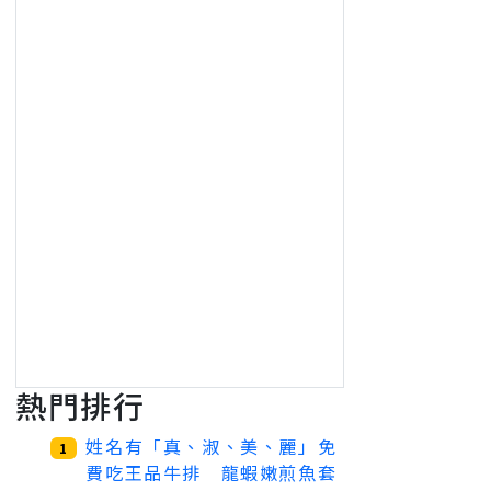
熱門排行
姓名有「真、淑、美、麗」免
1
費吃王品牛排 龍蝦嫩煎魚套