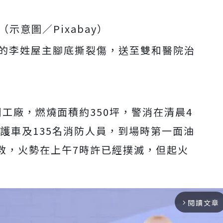
示意圖／Pixabay
）
歲的李姓屋主腳底撕裂傷，送至雙和醫院治
工廠，燃燒面積約350坪，警消在清晨4
救護車及135名消防人員，到場時第一面油
救，火勢在上午7時許已經撲滅，但起火
閱讀文章
arrow_forward_ios