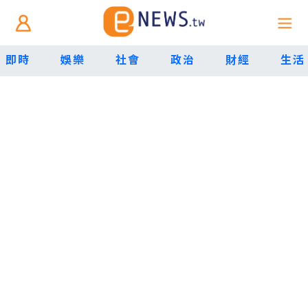
即時
娛樂
社會
政治
財經
生活