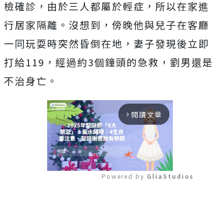
檢確診，由於三人都屬於輕症，所以在家進
行居家隔離。沒想到，傍晚他與兒子在客廳
一同玩耍時突然昏倒在地，妻子發現後立即
打給119，經過約3個鐘頭的急救，劉男還是
不治身亡。
閱讀文章
arrow_forward_ios
Powered by 
GliaStudios
Mute