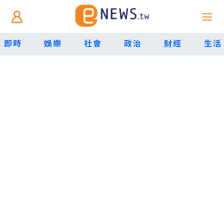
即時
娛樂
社會
政治
財經
生活