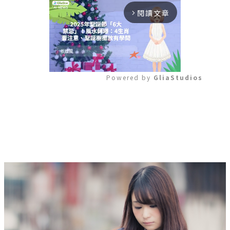
閱讀文章
arrow_forward_ios
Powered by 
GliaStudios
Mute