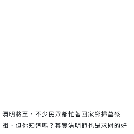
清
明將至，不少民眾都忙著回家鄉掃墓祭
祖、但你知道嗎？其實清明節也是求財的好