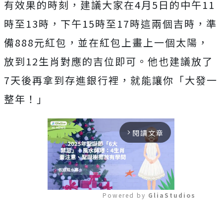
有效果的時刻，建議大家在4月5日的中午11
時至13時，下午15時至17時這兩個吉時，準
備888元紅包，並在紅包上畫上一個太陽，
放到12生肖對應的吉位即可。他也建議放了
7天後再拿到存進銀行裡，就能讓你「大發一
整年！」
閱讀文章
arrow_forward_ios
Powered by 
GliaStudios
Mute