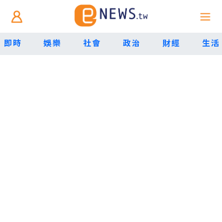
即時
娛樂
社會
政治
財經
生活