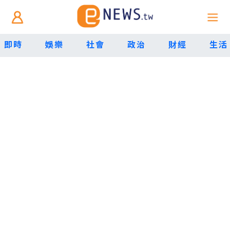
即時
娛樂
社會
政治
財經
生活