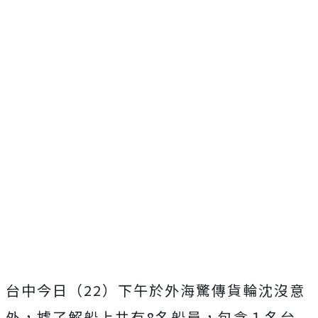
台中今日（22）下午於外海驚傳貨輪沈沒意
外，據了解船上共有8名船員，包含１名台