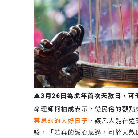
▲3月26日為虎年首次天赦日，可千
命理師柯柏成表示，從民俗的觀點
禁忌的的大好日子
，讓凡人能在這
驗，「若真的誠心思過，可於天赦