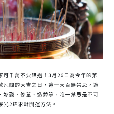
家可千萬不要錯過！3月26日為今年的第
赦凡間的大吉之日，這一天百無禁忌，適
、嫁娶、修墓、造葬等，唯一禁忌是不可
曝光2招求財開運方法。