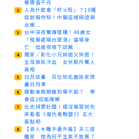
餐價值千元
人為什麼會「肝火旺」？10種
2
症狀報你知！中醫這樣辯證與
治療...
台中深夜驚傳墜樓！48歲女
3
「租屋處陽台墜落」當場身
亡 尪連夜南下認屍
獨家／彰化小兄妹癌父猝逝！
4
生母挨批冷血 女兒駁斥驚人
真相
日月談畫 百位知名藝術家齊
5
畫日月潭
運動後肩膀痛到舉不起？ 學
6
會這2招能緩解
比史詩更壯闊！還沒複習就先
7
來看看《復仇者聯盟3》五大
看點吧
【浪人木雕手番外篇】夫三度
8
離家 她為何不生氣不放棄？