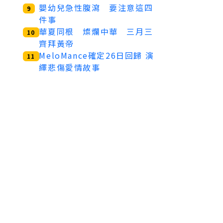
嬰幼兒急性腹瀉 要注意這四
9
件事
華夏同根 燦爛中華 三月三
10
齊拜黃帝
MeloMance確定26日回歸 演
11
繹悲傷愛情故事