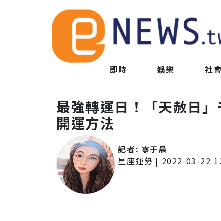
即時
娛樂
社
最強轉運日！「天赦日」
開運方法
記者:
寧于晨
星座運勢
|
2022-03-22 1