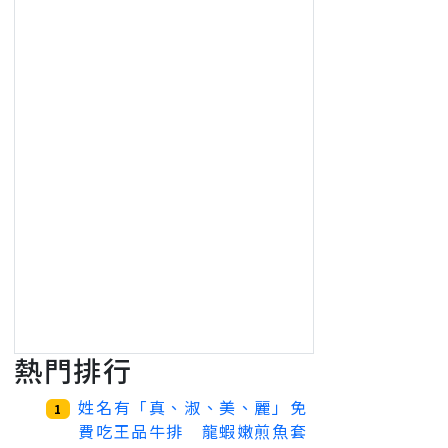
熱門排行
姓名有「真、淑、美、麗」免
1
費吃王品牛排 龍蝦嫩煎魚套