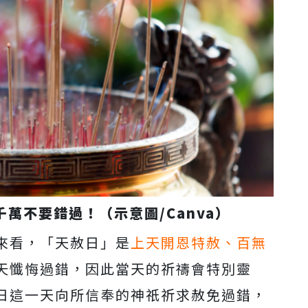
萬不要錯過！（示意圖/Canva）
來看，「天赦日」是
上天開恩特赦、百無
天懺悔過錯，因此當天的祈禱會特別靈
日這一天向所信奉的神祇祈求赦免過錯，