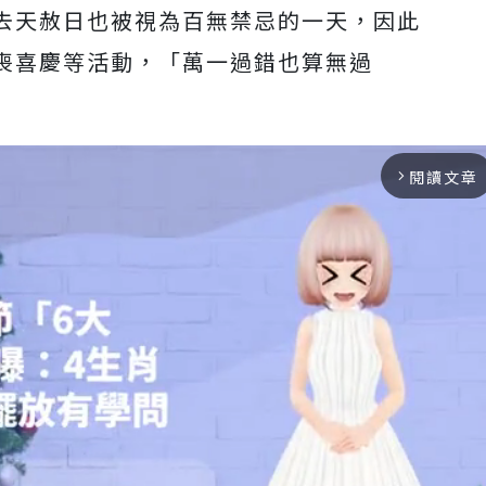
去天赦日也被視為百無禁忌的一天，因此
喪喜慶等活動，「萬一過錯也算無過
閱讀文章
arrow_forward_ios