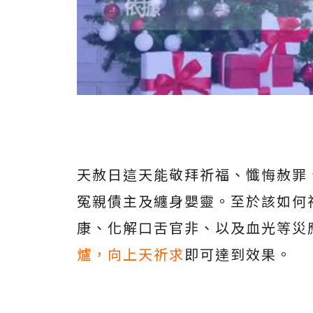
天赦日這天能敬拜祈福、懺悔赦罪
冤親債主及纏身嬰靈。至於該如何
康、化解口舌官非、以及血光等災
爐，向上天祈求
即可達到效果。