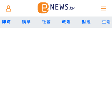
即時
娛樂
社會
政治
財經
生活