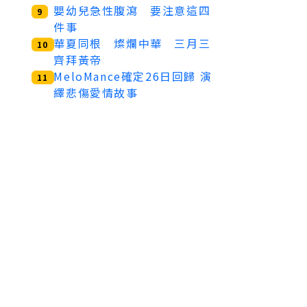
嬰幼兒急性腹瀉 要注意這四
9
件事
華夏同根 燦爛中華 三月三
10
齊拜黃帝
MeloMance確定26日回歸 演
11
繹悲傷愛情故事