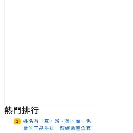
熱門排行
姓名有「真、淑、美、麗」免
1
費吃王品牛排 龍蝦嫩煎魚套