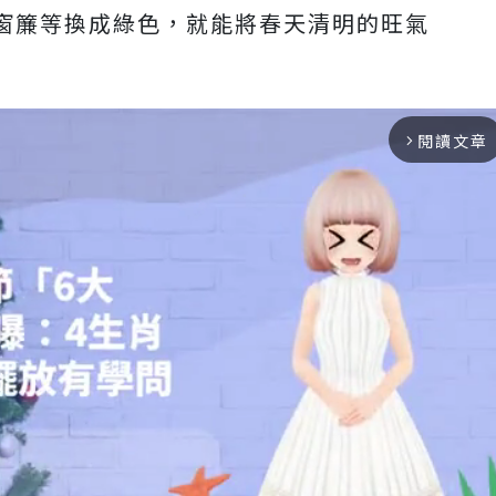
窗簾等換成綠色，就能將春天清明的旺氣
閱讀文章
arrow_forward_ios