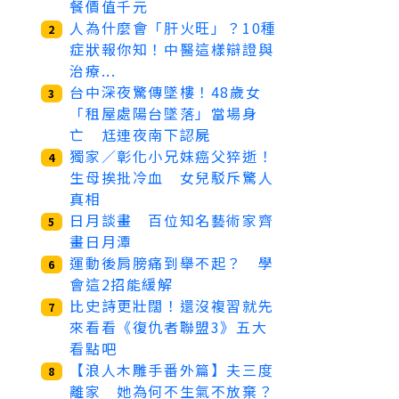
餐價值千元
人為什麼會「肝火旺」？10種
2
症狀報你知！中醫這樣辯證與
治療...
台中深夜驚傳墜樓！48歲女
3
「租屋處陽台墜落」當場身
亡 尪連夜南下認屍
獨家／彰化小兄妹癌父猝逝！
4
生母挨批冷血 女兒駁斥驚人
真相
日月談畫 百位知名藝術家齊
5
畫日月潭
運動後肩膀痛到舉不起？ 學
6
會這2招能緩解
比史詩更壯闊！還沒複習就先
7
來看看《復仇者聯盟3》五大
看點吧
【浪人木雕手番外篇】夫三度
8
離家 她為何不生氣不放棄？