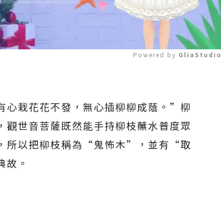
Powered by 
GliaStudi
Mute
有心栽花花不發，無心插柳柳成蔭。”柳
，觀世音菩薩既然能手持柳枝蘸水普度眾
，所以把柳枝稱為“鬼怖木”，並有“取
典故。