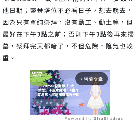
他日期；靈骨塔位不必看日子，想去就去，
因為只有單純祭拜，沒有動工、動土等，但
最好在下午3點之前；否則下午3點後再來掃
墓，祭拜完天都暗了，不但危險，陰氣也較
重。
閱讀文章
arrow_forward_ios
Powered by 
GliaStudios
Mute