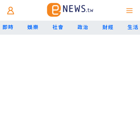
即時
娛樂
社會
政治
財經
生活