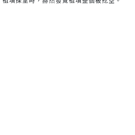
祖墳探望時，赫然發覺祖墳整個被挖空。