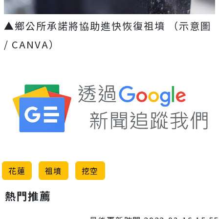
▲鄉公所承諾將協助進快恢復祖墳 （示意圖
/ CANVA）
花蓮
祖墳
挖空
熱門推薦