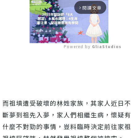
閱讀文章
arrow_forward_ios
Powered by 
GliaStudios
Mute
而祖墳遭受破壞的林姓家族，其家人近日不
斷夢到祖先入夢，家人們相繼生病，懷疑有
什麼不對勁的事情，豈料臨時決定前往家祖