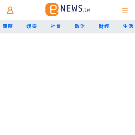
即時
娛樂
社會
政治
財經
生活