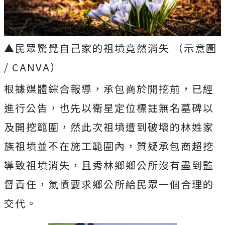
▲民眾驚覺自己家的祖墳竟然消失 （示意圖
/ CANVA）
根據媒體綜合報導，承包商於開挖前，已經
進行公告，也先以衛星定位標註無名墓碑以
及開挖範圍，然此次祖墳遭到破壞的林姓家
族祖墳並不在施工範圍內，質疑承包商超挖
導致祖墳消失，且秀林鄉鄉公所沒有盡到監
督責任，氣憤要求鄉公所給民眾一個合理的
交代。