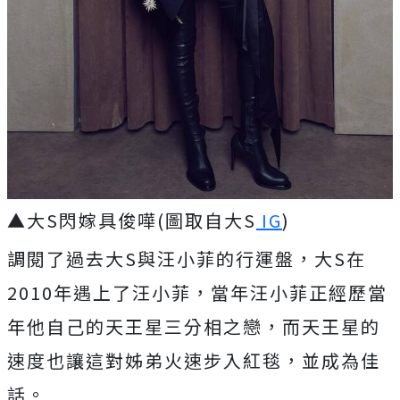
▲大S閃嫁具俊嘩(圖取自大S
IG
)
調閱了過去大S與汪小菲的行運盤，大S在
2010年遇上了汪小菲，當年汪小菲正經歷當
年他自己的天王星三分相之戀，而天王星的
速度也讓這對姊弟火速步入紅毯，並成為佳
話。