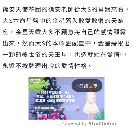
篠安天使花園的篠安老師從大S的星盤來看，
大S本命星盤中的金星落入敢愛敢恨的天蠍
座，金星天蠍大多不願意將自己的感情顯露
出來，然而大S的本命盤配置中，金星旁跟著
一顆顛覆世俗的天王星，也造就她在愛情中
永遠不按牌理出牌的愛情性格。
閱讀文章
arrow_forward_ios
Powered by 
GliaStudios