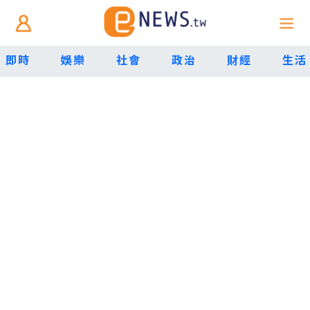
即時
娛樂
社會
政治
財經
生活