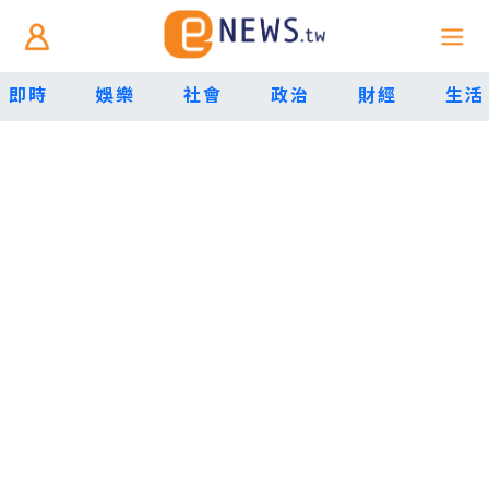
即時
娛樂
社會
政治
財經
生活