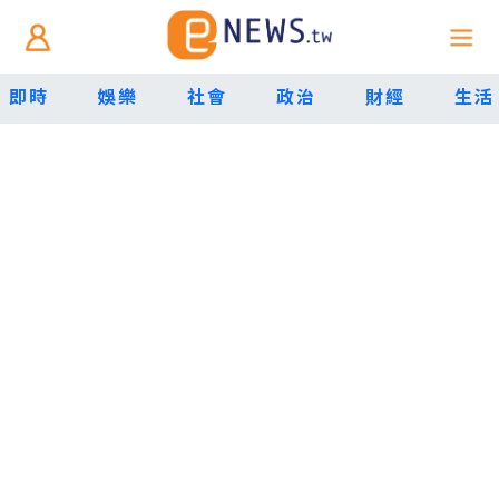
即時
娛樂
社會
政治
財經
生活