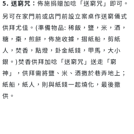
5. 送窮咒：
佈施捐贈加唸「送窮咒」即可。
另可在家門前或店門前設立案桌作送窮儀式
供拜尤佳。(準備物品: 稀飯，鹽，米，酒，
糖，棗，煎餅，佈施收據，摺紙船，剪紙
人，焚香，點燈，卦金紙錢，甲馬，大小
銀。)焚香供拜加唸「送窮咒」送走「窮
神」，供拜需將鹽、米、酒撒於巷弄地上；
紙船，紙人，則與紙錢一起燒化，最後撤
供。