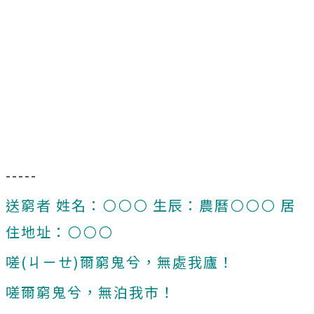
-----
送窮者 姓名：⚪⚪⚪ 生辰：農曆⚪⚪⚪ 居
住地址：⚪⚪⚪
嗟(ㄐㄧㄝ)爾窮鬼兮，無處我廬！
嗟爾窮鬼兮，無泊我市！