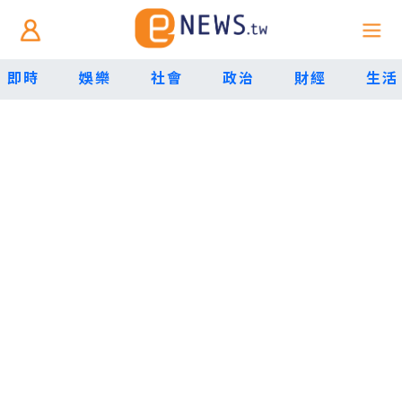
即時
娛樂
社會
政治
財經
生活