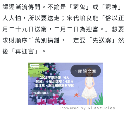
謂逐漸流傳開。不論是「窮鬼」或「窮神」
人人怕，所以要送走；宋代喻良能「俗以正
月二十九日送窮，二月二日為迎富。」想要
求財順序千萬別搞錯，一定要「先送窮」然
後「再迎富」。
閱讀文章
arrow_forward_ios
Powered by 
GliaStudios
Mute