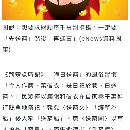
圖說：想要求財順序千萬別搞錯，一定要
「先送窮」然後「再迎富」(eNews資料圖
庫)
《荊楚歲時記》「晦日送窮」的風俗習慣
「今人作糜、棄破衣，是日祀於巷，曰送
窮。」民眾僅以糜粥和破衣在自家巷子裏進
行簡單地祭祀。韓愈〈送窮文〉「縛草為
船」後人稱「送窮船」。唐〈送窮圖〉以草
人扮作「窮鬼」。南宋俞德鄰〈斥窮賦〉