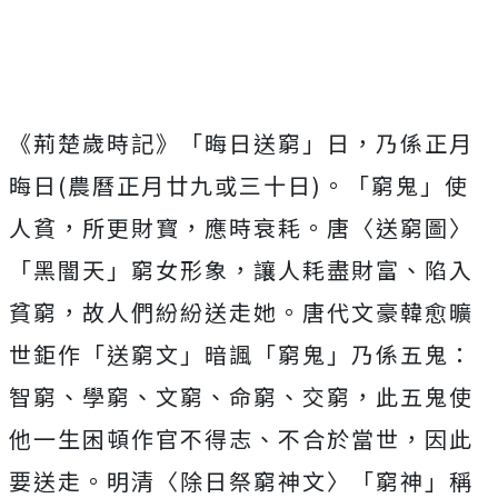
《荊楚歲時記》「晦日送窮」日，乃係正月
晦日(農曆正月廿九或三十日)。「窮鬼」使
人貧，所更財寳，應時衰耗。唐〈送窮圖〉
「黑闇天」窮女形象，讓人耗盡財富、陷入
貧窮，故人們紛紛送走她。唐代文豪韓愈曠
世鉅作「送窮文」暗諷「窮鬼」乃係五鬼：
智窮、學窮、文窮、命窮、交窮，此五鬼使
他一生困頓作官不得志、不合於當世，因此
要送走。明清〈除日祭窮神文〉「窮神」稱