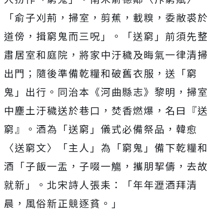
「俞子刈荊，掃室，剪蕉，載糗，委敝裘於
道傍，揖窮鬼而三呪」。「送窮」前須先整
肅居室和庭院，將家中汙穢及晦氣一律清掃
出門；隨後準備乾糧和破舊衣服，送「窮
鬼」出行。同治本《河曲縣志》黎明，掃室
中塵土汙穢送於巷口，焚香燃爆，名曰『送
窮』。酒為「送窮」儀式必備祭品，韓愈
〈送窮文〉「主人」為「窮鬼」備下乾糧和
酒「子飯一盂，子啜一觴，攜朋挈儔，去故
就新」。北宋詩人張耒：「年年瀝酒拜清
晨，風俗新正競逐貧。」