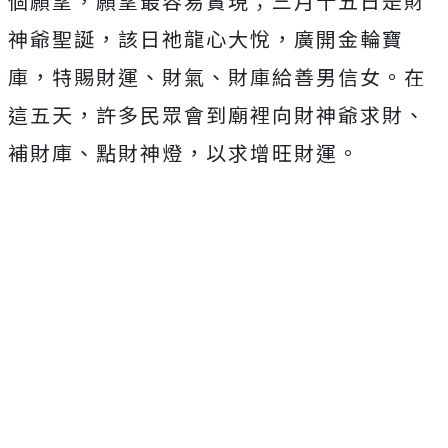
個願望，願望最容易實現；三月十五日是財
神爺聖誕，該日祂龍心大悅，廣開金輪寶
庫，特賜財運、財氣、財庫給善男信女。在
這五天，許多民眾會到廟裡向財神爺求財、
補財庫、點財神燈，以求增旺財運。