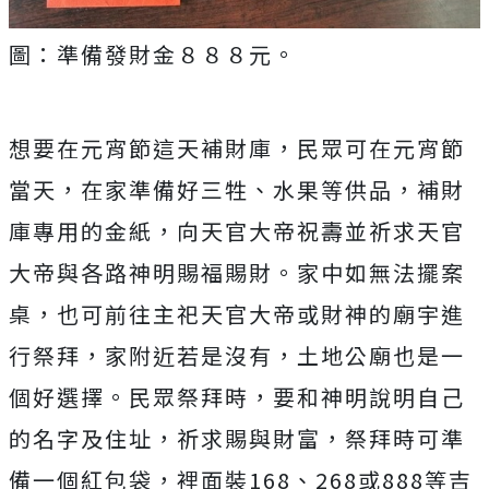
圖：準備發財金８８８元。
想要在元宵節這天補財庫，民眾可在元宵節
當天，在家準備好三牲、水果等供品，補財
庫專用的金紙，向天官大帝祝壽並祈求天官
大帝與各路神明賜福賜財。家中如無法擺案
桌，也可前往主祀天官大帝或財神的廟宇進
行祭拜，家附近若是沒有，土地公廟也是一
個好選擇。民眾祭拜時，要和神明說明自己
的名字及住址，祈求賜與財富，祭拜時可準
備一個紅包袋，裡面裝
168
、
268
或
888
等吉