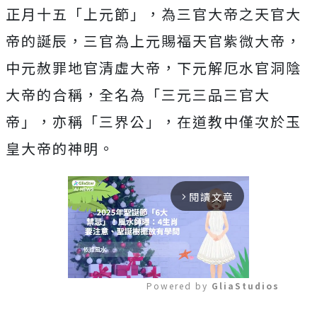
正月十五「上元節」，為三官大帝之天官大
帝的誕辰，三官為上元賜福天官紫微大帝，
中元赦罪地官清虛大帝，下元解厄水官洞陰
大帝的合稱，全名為「三元三品三官大
帝」，亦稱「三界公」，在道教中僅次於玉
皇大帝的神明。
閱讀文章
arrow_forward_ios
Powered by 
GliaStudios