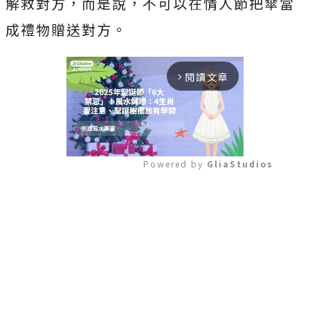
解救對方，而是說，不可以在情人節把傘當
成禮物贈送對方。
閱讀文章
arrow_forward_ios
Powered by 
GliaStudios
Mute