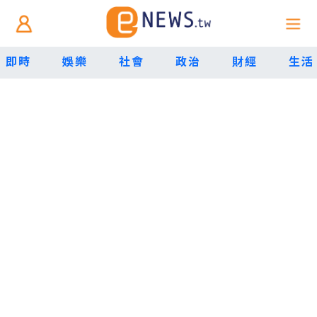
即時
娛樂
社會
政治
財經
生活