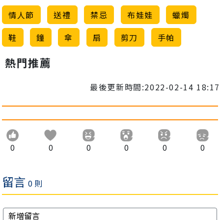
情人節
送禮
禁忌
布娃娃
蠟燭
鞋
鐘
傘
扇
剪刀
手帕
熱門推薦
最後更新時間:2022-02-14 18:17
0
0
0
0
0
0