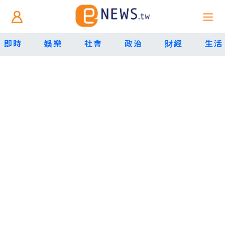
即時
娛樂
社會
政治
財經
生活