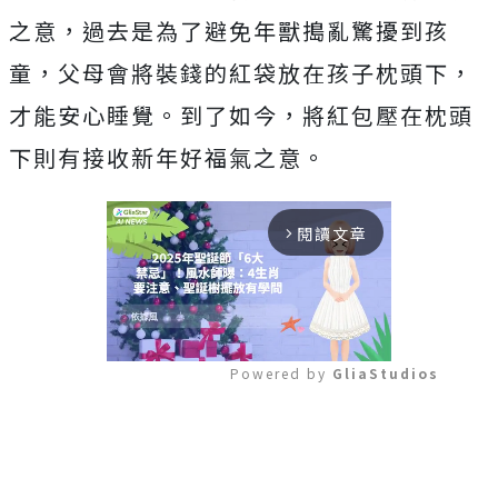
之意，過去是為了避免年獸搗亂驚擾到孩
童，父母會將裝錢的紅袋放在孩子枕頭下，
才能安心睡覺。到了如今，將紅包壓在枕頭
下則有接收新年好福氣之意。
閱讀文章
arrow_forward_ios
Powered by 
GliaStudios
Mute