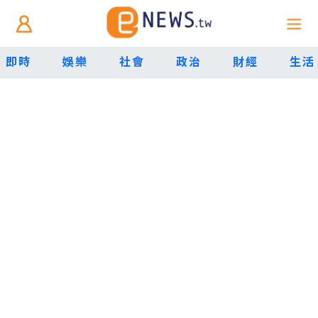
即時
娛樂
社會
政治
財經
生活