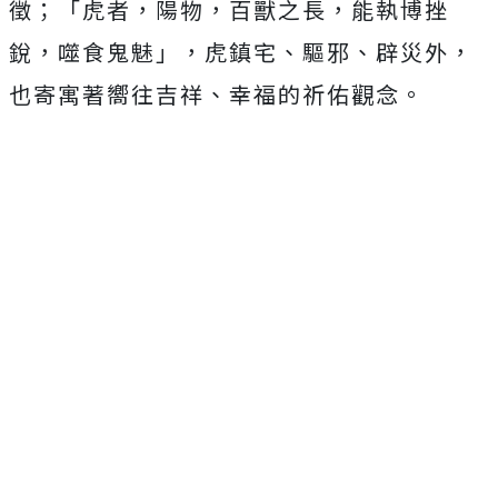
徵；「虎者，陽物，百獸之長，能執博挫
銳，噬食鬼魅」，虎鎮宅、驅邪、辟災外，
也寄寓著嚮往吉祥、幸福的祈佑觀念。