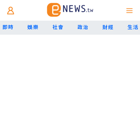
即時
娛樂
社會
政治
財經
生活