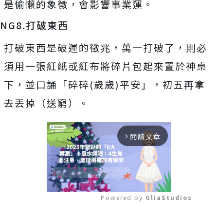
是偷懶的象徵，會影響事業運。
NG8.打破東西
打破東西是破運的徵兆，萬一打破了，則必
須用一張紅紙或紅布將碎片包起來置於神桌
下，並口誦「碎碎(歲歲)平安」，初五再拿
去丟掉（送窮）。
閱讀文章
arrow_forward_ios
Powered by 
GliaStudios