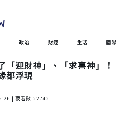
會
政治
財經
生活
國際
了「迎財神」、「求喜神」！
緣都浮現
6:26
| 觀看數:
22742