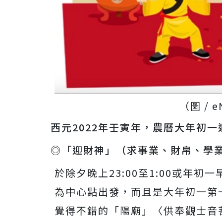
（圖 / 
西元2022年壬寅年，農曆大年初
◎「迎財神」（求事業、財帛、學
於除夕晚上23:00至1:00或年初一
為中心點出發，而且是大年初一第
覺得不錯的「陽廟」〈供奉觀士音