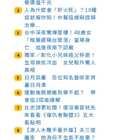
餐價值千元
人為什麼會「肝火旺」？10種
2
症狀報你知！中醫這樣辯證與
治療...
台中深夜驚傳墜樓！48歲女
3
「租屋處陽台墜落」當場身
亡 尪連夜南下認屍
獨家／彰化小兄妹癌父猝逝！
4
生母挨批冷血 女兒駁斥驚人
真相
日月談畫 百位知名藝術家齊
5
畫日月潭
運動後肩膀痛到舉不起？ 學
6
會這2招能緩解
比史詩更壯闊！還沒複習就先
7
來看看《復仇者聯盟3》五大
看點吧
【浪人木雕手番外篇】夫三度
8
離家 她為何不生氣不放棄？