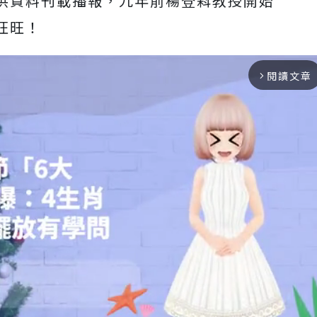
供資料刊載播報，九年前楊登嵙教授開始
旺旺！
閱讀文章
arrow_forward_ios