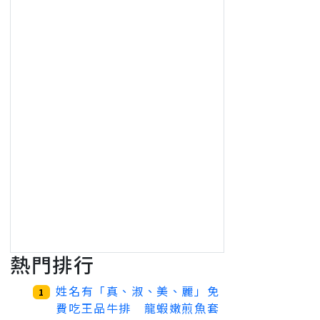
熱門排行
姓名有「真、淑、美、麗」免
1
費吃王品牛排 龍蝦嫩煎魚套