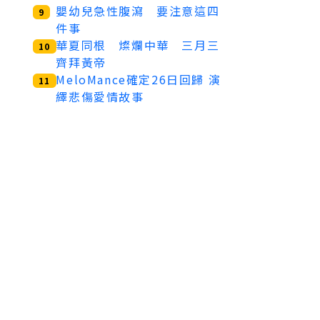
嬰幼兒急性腹瀉 要注意這四
9
件事
華夏同根 燦爛中華 三月三
10
齊拜黃帝
MeloMance確定26日回歸 演
11
繹悲傷愛情故事