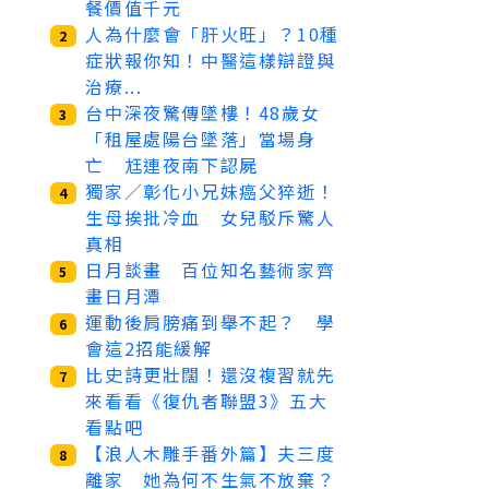
餐價值千元
人為什麼會「肝火旺」？10種
2
症狀報你知！中醫這樣辯證與
治療...
台中深夜驚傳墜樓！48歲女
3
「租屋處陽台墜落」當場身
亡 尪連夜南下認屍
獨家／彰化小兄妹癌父猝逝！
4
生母挨批冷血 女兒駁斥驚人
真相
日月談畫 百位知名藝術家齊
5
畫日月潭
運動後肩膀痛到舉不起？ 學
6
會這2招能緩解
比史詩更壯闊！還沒複習就先
7
來看看《復仇者聯盟3》五大
看點吧
【浪人木雕手番外篇】夫三度
8
離家 她為何不生氣不放棄？