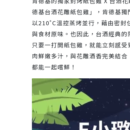
肯德基的獨家封烤紙包雞 X 台酒
德基台酒花雕紙包雞」，肯德基獨
以210˚C溫控蒸烤並行，藉由密
與食材原味。也因此，台酒經典的
只要一打開紙包雞，就能立刻感受
肉鮮嫩多汁，與花雕酒香完美結合
都能一起嚐鮮！