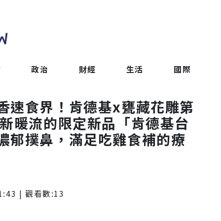
會
政治
財經
生活
國際
香速食界！肯德基x甕藏花雕第
冬新暖流的限定新品「肯德基台
濃郁撲鼻，滿足吃雞食補的療
1:43
| 觀看數:
13