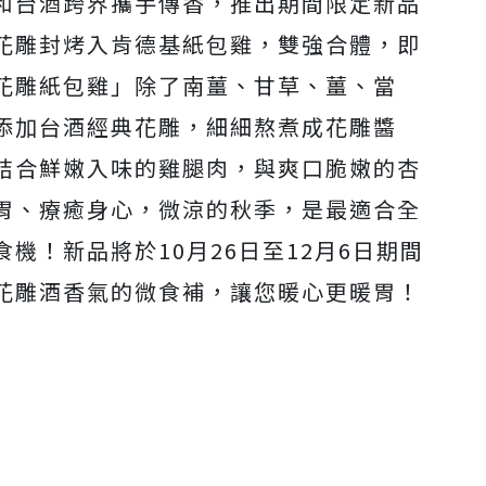
和台酒跨界攜手傳香，推出期間限定新品
花雕封烤入肯德基紙包雞，雙強合體，即
花雕紙包雞」除了南薑、甘草、薑、當
添加台酒經典花雕，細細熬煮成花雕醬
結合鮮嫩入味的雞腿肉，與爽口脆嫩的杏
胃、療癒身心，微涼的秋季，是最適合全
機！新品將於10月26日至12月6日期間
花雕酒香氣的微食補，讓您暖心更暖胃！