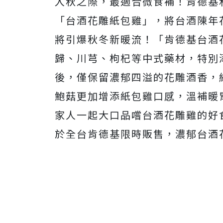
入秋之際，最適合微食補！肯德基
「台酒花雕紙包雞」，將台酒陳年
將引爆秋冬新暖流！「肯德基台酒
歸、川芎、枸杞等中式藥材，特別
後，僅保留濃郁四溢的花雕酒香，
鮑菇更加增添紙包雞口感，溫補暖
家人一起大口品嚐台酒花雕雞的好食
於全台肯德基限時販售，濃郁台酒