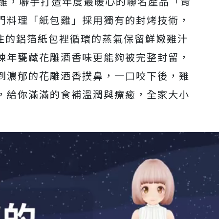
花雕，聯手打造年度最暖心的聯名產品「肯
門料理「紙包雞」採用獨有的封烤技術，
封住的鋁箔紙包裡循環的蒸氣保留鮮嫩雞汁
陳年甕藏花雕酒香味更能夠被完整封留，
到濃郁的花雕酒香撲鼻，一口咬下後，雞
，給你滿滿的食補溫潤與療癒，全家大小
arrow_forward_ios