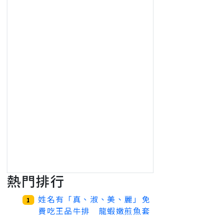
熱門排行
姓名有「真、淑、美、麗」免
1
費吃王品牛排 龍蝦嫩煎魚套