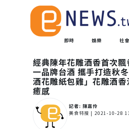
即時
娛樂
社
經典陳年花雕酒香首次飄
一品牌台酒 攜手打造秋
酒花雕紙包雞」花雕酒香
癒感
記者:
陳嘉伶
美食特搜
|
2021-10-28 1