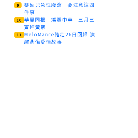
嬰幼兒急性腹瀉 要注意這四
9
件事
華夏同根 燦爛中華 三月三
10
齊拜黃帝
MeloMance確定26日回歸 演
11
繹悲傷愛情故事