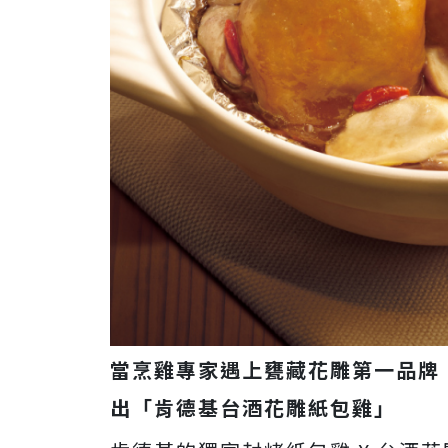
當烹雞專家遇上甕藏花雕第一品牌
出「肯德基台酒花雕紙包雞」