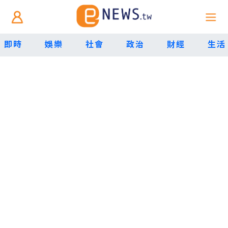
即時
娛樂
社會
政治
財經
生活