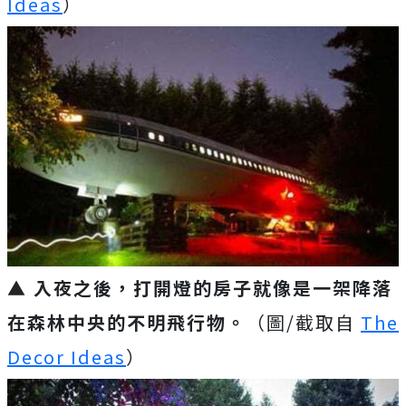
Ideas
）
▲ 入夜之後，打開燈的房子就像是一架降落
在森林中央的不明飛行物。
（圖/截取自
The
Decor Ideas
）