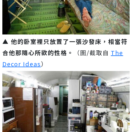
▲ 他的卧室裡只放置了一張沙發床，相當符
合他那隨心所欲的性格。
（圖/截取自
The
Decor Ideas
）