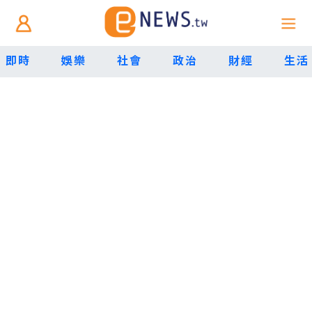
即時
娛樂
社會
政治
財經
生活