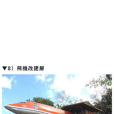
▼8）飛機改建屋