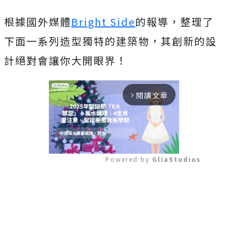
根據國外媒體
Bright Side
的報導，整理了
下面一系列造型獨特的建築物，其創新的設
計絕對會讓你大開眼界！
閱讀文章
arrow_forward_ios
Powered by 
GliaStudios
Mute