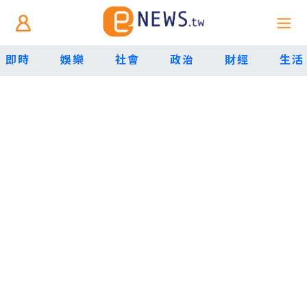
即時
娛樂
社會
政治
財經
生活