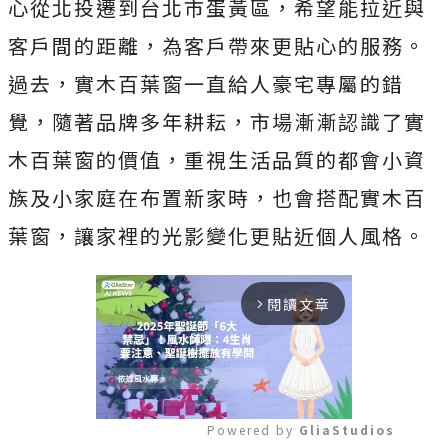
心從北投遷到台北市蛋黃區，希望能拉近與
客戶間的距離，為客戶帶來更貼心的服務。
過去，實木百葉窗一直給人豪宅專屬的錯
覺，隨著品牌多年耕耘，市場漸漸認識了實
木百葉窗的價值，重視生活品質的都會小資
族及小家庭在布置新家時，也會搭配實木百
葉窗，讓家裡的光影變化更貼近個人風格。
閱讀文章
arrow_forward_ios
Powered by 
GliaStudios