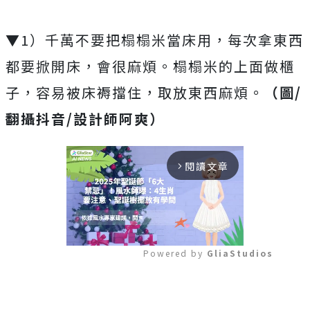
▼1）千萬不要把榻榻米當床用，每次拿東西
都要掀開床，會很麻煩。榻榻米的上面做櫃
子，容易被床褥擋住，取放東西麻煩。
（圖/
翻攝抖音/設計師阿爽）
閱讀文章
arrow_forward_ios
Powered by 
GliaStudios
Mute