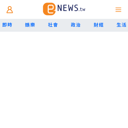
即時
娛樂
社會
政治
財經
生活