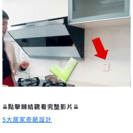
⇊點擊鏈結觀看完整影片⇊
5大居家奇葩設計