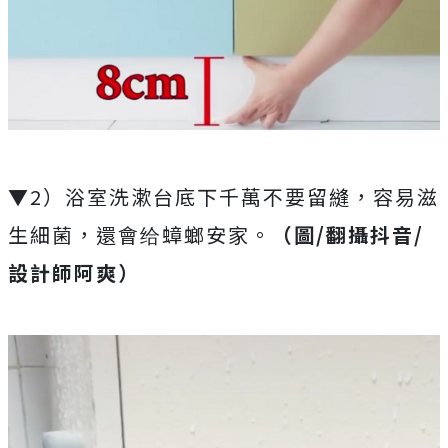
▼2）浴室洗漱台底下千萬不要留縫，容易滋
生細菌，還會给蟑螂安家。
（圖/翻攝抖音/
設計師阿爽）