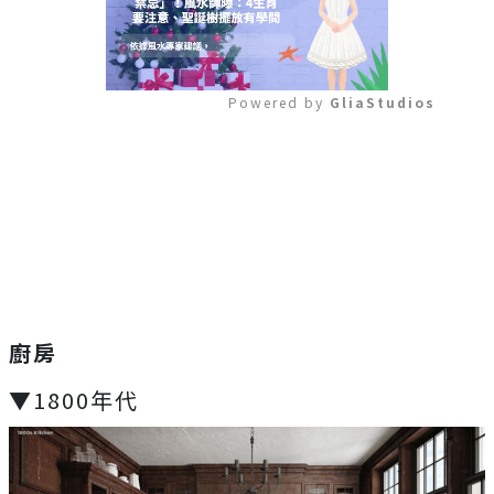
Powered by 
GliaStudios
Mute
廚房
▼1800年代