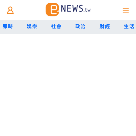
即時
娛樂
社會
政治
財經
生活